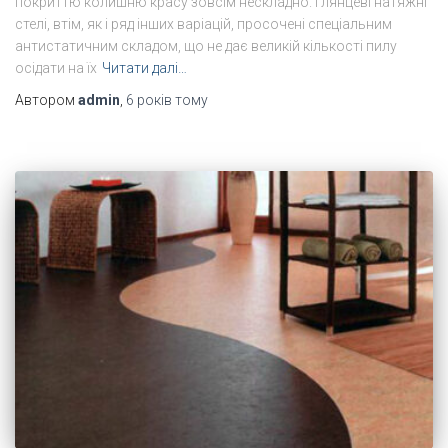
покриттю колишню красу зовсім нескладно. Глянцеві натяжні
стелі, втім, як і ряд інших варіацій, просочені спеціальним
антистатичним складом, що не дає великій кількості пилу
осідати на їх
Читати далі…
Автором
admin
,
6 років
тому