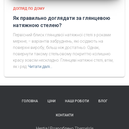
ДОГЛЯД ПО ДОМУ
Як правильно доглядати за глянцевою
натяжною стелею?
Первісний блиск глянцевої натяжної стелі з роками
меркне, – варіантів забруднень, які осідають на
поверхні виробу, більш ніж достатньо. Однак,
повернути такому стельовому покриттю колишню
красу зовсім нескладно. Глянцеві натяжні стелі, втім,
як і ряд
Читати далі…
ГОЛОВНА
ЦІНИ
НАШІ РОБОТИ
БЛОГ
КОНТАКТИ
Hestia | Розроблено
ThemeIsle