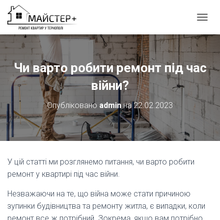
П
Е
Р
Е
М
Чи варто робити ремонт під час
К
Н
війни?
У
Т
Опубліковано
admin
на
22.02.2023
И
Н
А
В
І
Г
У цій статті ми розглянемо питання, чи варто робити
А
ремонт у квартирі під час війни.
Ц
І
Незважаючи на те, що війна може стати причиною
Ю
зупинки будівництва та ремонту житла, є випадки, коли
ремонт все ж потрібний. Зокрема, якщо вам потрібно